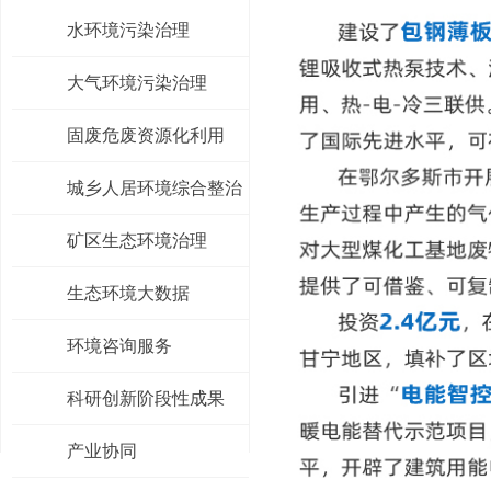
水环境污染治理
大气环境污染治理
固废危废资源化利用
城乡人居环境综合整治
矿区生态环境治理
生态环境大数据
环境咨询服务
科研创新阶段性成果
产业协同