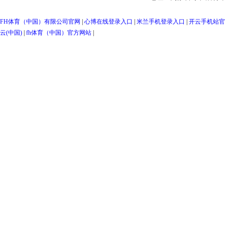
FH体育（中国）有限公司官网
|
心博在线登录入口
|
米兰手机登录入口
|
开云手机站官
云(中国)
|
fh体育（中国）官方网站
|