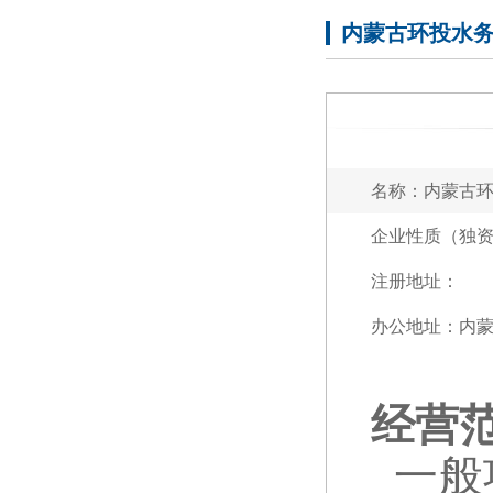
内蒙古环投水
名称：内蒙古
企业性质（独
注册地址：
办公地址：内蒙
经营
一般