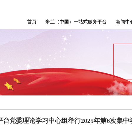
首页
米兰（中国）一站式服务平台
新闻中
平台党委理论学习中心组举行2025年第6次集中