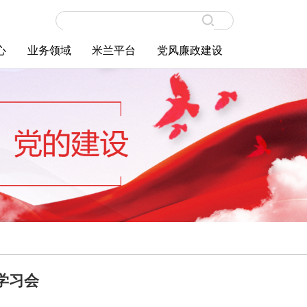
心
业务领域
米兰平台
党风廉政建设
职工天地
米兰（中国）一站式服务平台
学习会