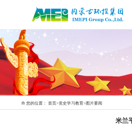
您的位置：
首页
>
党史学习教育
>
图片要闻
米兰